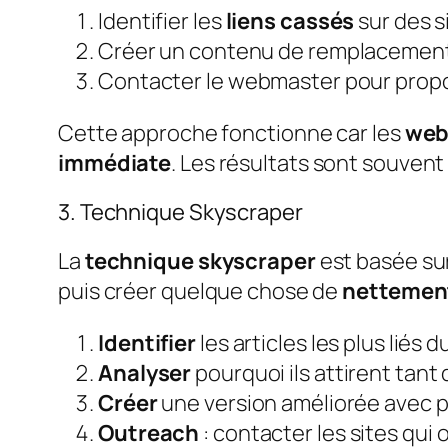
Identifier les
liens cassés
sur des s
Créer un contenu de remplacement 
Contacter le webmaster pour propo
Cette approche fonctionne car les
web
immédiate
. Les résultats sont souvent
3. Technique Skyscraper
La
technique skyscraper
est basée sur
puis créer quelque chose de
nettement
Identifier
les articles les plus liés 
Analyser
pourquoi ils attirent tant 
Créer
une version améliorée avec p
Outreach
: contacter les sites qui o