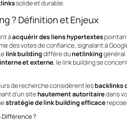
klinks
solide et durable.
ng ? Définition et Enjeux
ant à
acquérir des liens hypertextes
pointant
e des votes de confiance, signalant à Googl
 Le
link building
diffère du
netlinking
général 
 interne et externe
, le link building se conce
eurs de recherche considèrent les
backlinks 
nant d’un site
hautement autoritaire
dans vo
une
stratégie de link building efficace
repose 
a Différence ?