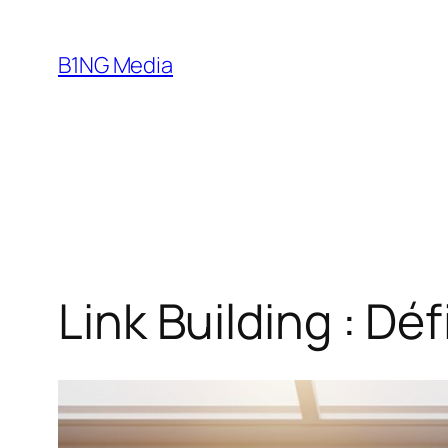
Aller
au
B1NG Media
contenu
Link Building : Dé