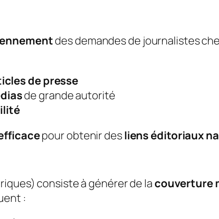
iennement
des demandes de journalistes ch
ticles de presse
édias
de grande autorité
ilité
efficace
pour obtenir des
liens éditoriaux n
riques) consiste à générer de la
couverture 
uent :