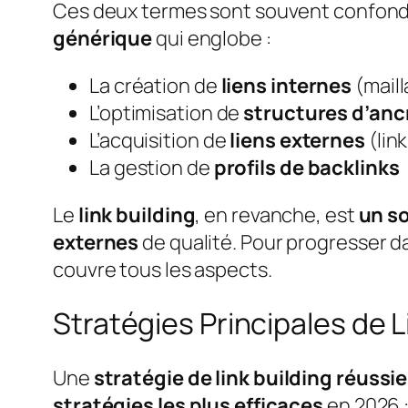
Ces deux termes sont souvent confondu
générique
qui englobe :
La création de
liens internes
(maill
L’optimisation de
structures d’anc
L’acquisition de
liens externes
(link
La gestion de
profils de backlinks
Le
link building
, en revanche, est
un s
externes
de qualité. Pour progresser d
couvre tous les aspects.
Stratégies Principales de L
Une
stratégie de link building réussie
stratégies les plus efficaces
en 2026 