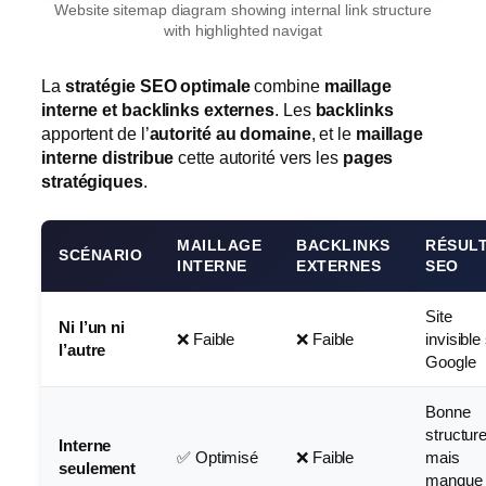
Website sitemap diagram showing internal link structure
with highlighted navigat
La
stratégie SEO optimale
combine
maillage
interne et backlinks externes
. Les
backlinks
apportent de l’
autorité au domaine
, et le
maillage
interne distribue
cette autorité vers les
pages
stratégiques
.
MAILLAGE
BACKLINKS
RÉSUL
SCÉNARIO
INTERNE
EXTERNES
SEO
Site
Ni l’un ni
❌ Faible
❌ Faible
invisible
l’autre
Google
Bonne
structur
Interne
✅ Optimisé
❌ Faible
mais
seulement
manque