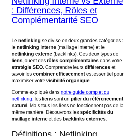
Netlinking Interne vs Externe
: Différences, Rôles et
Complémentarité SEO
Le
netlinking
se divise en deux grandes catégories :
le
netlinking interne
(maillage interne) et le
netlinking externe
(backlinks). Ces deux types de
liens
jouent des
rôles complémentaires
dans votre
stratégie SEO
. Comprendre leurs
différences
et
savoir les
combiner efficacement
est essentiel pour
maximiser votre
visibilité organique
.
Comme expliqué dans
notre guide complet du
netlinking
, les
liens
sont un
pilier du référencement
naturel
. Mais tous les liens ne fonctionnent pas de la
même manière. Découvrons les
spécificités du
maillage interne
et des
backlinks externes
.
Définitions : Netlinking