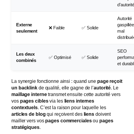
d’autorit
Autorité
Externe
gaspillée
❌ Faible
✅ Solide
seulement
mal
distribué
SEO
Les deux
✅ Optimisé
✅ Solide
perform
combinés
et durab
La synergie fonctionne ainsi : quand une
page reçoit
un backlink
de qualité, elle gagne de l’
autorité
. Le
maillage interne
transmet ensuite cette autorité vers
vos
pages cibles
via les
liens internes
contextuels
. C’est la raison pour laquelle les
articles de blog
qui reçoivent des
liens
doivent
mailler vers vos
pages commerciales
ou
pages
stratégiques
.