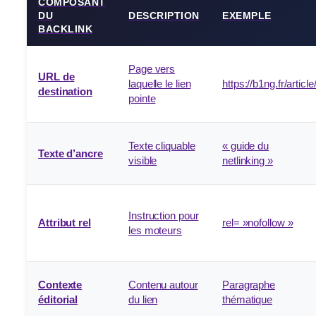
COMPOSANT
DU
DESCRIPTION
EXEMPLE
BACKLINK
Page vers
URL de
laquelle le lien
https://b1ng.fr/article
destination
pointe
Texte cliquable
« guide du
Texte d’ancre
visible
netlinking »
Instruction pour
Attribut rel
rel= »nofollow »
les moteurs
Contexte
Contenu autour
Paragraphe
éditorial
du lien
thématique