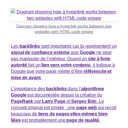
Diagram showing how a hyperlink works between two
websites with HTML code snippe
Les
backlinks
sont importants car ils représentent un
signal de confiance externe
que
Google
ne peut
pas manipuler de l’intérieur. Quand un
site à forte
autorité
fait un
lien vers votre contenu
, il indique à
Google que votre page mérite d’être
référencée et
mise en avant
.
L’importance des
backlinks
dans l’
algorithme
Google
est documentée depuis la création du
PageRank
par
Larry Page
et
Sergey Brin
. Le
concept original est simple : une
page web
qui reçoit
beaucoup de
liens de pages elles-mêmes bien
liées
est probablement une
page de qualité
.