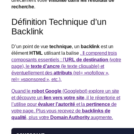
directement votre
visibilité dans les résultats de
recherche
.
Définition Technique d’un
Backlink
D’un point de vue
technique
, un
backlink
est un
élément
HTML
utilisant la balise
. Il comprend trois
composants essentiels : l’
URL de destination
(votre
page), le
texte d’ancre
(le texte cliquable) et
éventuellement des
attributs
(rel= »nofollow »,
rel= »sponsored », etc.).
Quand le
robot Google
(Googlebot) explore un site
et découvre un
lien vers votre site
, il le répertorie et
l’utilise pour
évaluer l’autorité
et la
pertinence
de
votre page. Plus vous recevez de
backlinks de
qualité
, plus votre
Domain Authority
augmente.