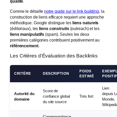
qualité
.
Comme le détaille
notre guide sur le link building
, la
construction de liens efficace requiert une approche
méthodique. Google distingue les
liens naturels
(éditoriaux), les
liens construits
(outreach) et les
liens manipulatifs
(spam). Seules les deux
premières catégories contribuent positivement au
référencement
.
Les Critères d’Évaluation des Backlinks
POIDS
EXEMP
CRITÈRE
DESCRIPTION
ESTIMÉ
POSITI
Lien
Score de
Autorité du
depuis L
confiance global
Très fort
domaine
Monde,
du site source
Wikipedi
Correspondance