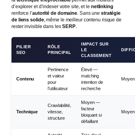
d’explorer et d’indexer votre site, et le
netlinking
renforce l’
autorité de domaine
. Sans une
stratégie
de liens solide
, même le meilleur contenu risque de
rester invisible dans les
SERP
.
IMPACT SUR
PILIER
RÔLE
LE
DIFFI
SEO
PRINCIPAL
CLASSEMENT
Pertinence
Élevé —
et valeur
matching
Contenu
Moyen
pour
intention de
l’utilisateur
recherche
Moyen —
Crawlabilité,
facteur
Technique
vitesse,
Moyen
bloquant si
structure
défaillant