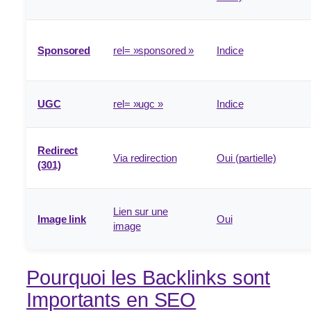
Sponsored
rel= »sponsored »
Indice
UGC
rel= »ugc »
Indice
Redirect
Via redirection
Oui (partielle)
(301)
Lien sur une
Image link
Oui
image
Pourquoi les Backlinks sont
Importants en SEO