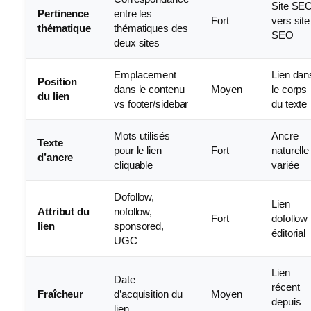
Site SE
Pertinence
entre les
Fort
vers site
thématique
thématiques des
SEO
deux sites
Emplacement
Lien dan
Position
dans le contenu
Moyen
le corps
du lien
vs footer/sidebar
du texte
Mots utilisés
Ancre
Texte
pour le lien
Fort
naturelle
d’ancre
cliquable
variée
Dofollow,
Lien
Attribut du
nofollow,
Fort
dofollow
lien
sponsored,
éditorial
UGC
Lien
Date
récent
Fraîcheur
d’acquisition du
Moyen
depuis
lien