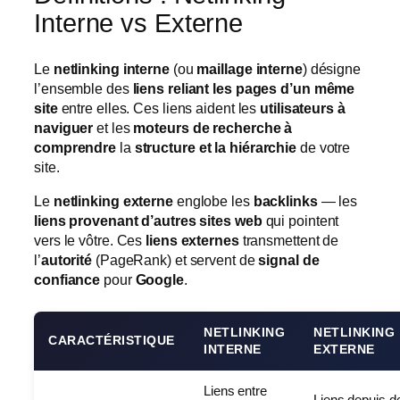
Interne vs Externe
Le
netlinking interne
(ou
maillage interne
) désigne
l’ensemble des
liens reliant les pages d’un même
site
entre elles. Ces liens aident les
utilisateurs à
naviguer
et les
moteurs de recherche à
comprendre
la
structure et la hiérarchie
de votre
site.
Le
netlinking externe
englobe les
backlinks
— les
liens provenant d’autres sites web
qui pointent
vers le vôtre. Ces
liens externes
transmettent de
l’
autorité
(PageRank) et servent de
signal de
confiance
pour
Google
.
NETLINKING
NETLINKING
CARACTÉRISTIQUE
INTERNE
EXTERNE
Liens entre
Liens depuis d