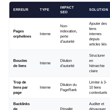
IMPACT
ERREUR
TYPE
SOLUTION
SEO
Ajouter des
Non-
liens
Pages
indexation,
Interne
internes
orphelines
perte
depuis
d’autorité
articles liés
Structurer
Boucles
Dilution
en
Interne
de liens
d’autorité
hiérarchie
claire
Trop de
Limiter à 3-
Dilution du
liens par
Interne
10 liens
PageRank
page
contextuels
Backlinks
Auditer et
de
Pénalité
désavouer