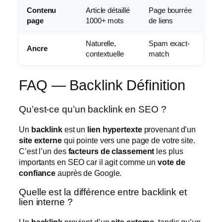
Contenu
Article détaillé
Page bourrée
page
1000+ mots
de liens
Naturelle,
Spam exact-
Ancre
contextuelle
match
FAQ — Backlink Définition
Qu’est-ce qu’un backlink en SEO ?
Un
backlink
est un
lien hypertexte
provenant d’un
site externe
qui pointe vers une page de votre site.
C’est l’un des
facteurs de classement
les plus
importants en SEO car il agit comme un
vote de
confiance
auprès de Google.
Quelle est la différence entre backlink et
lien interne ?
Un
backlink
provient d’un
site externe
, tandis qu’un