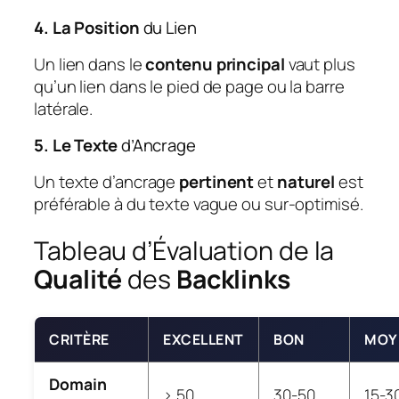
4. La Position
du Lien
Un lien dans le
contenu principal
vaut plus
qu’un lien dans le pied de page ou la barre
latérale.
5. Le Texte
d’Ancrage
Un texte d’ancrage
pertinent
et
naturel
est
préférable à du texte vague ou sur-optimisé.
Tableau d’Évaluation de la
Qualité
des
Backlinks
CRITÈRE
EXCELLENT
BON
MOY
Domain
> 50
30-50
15-3