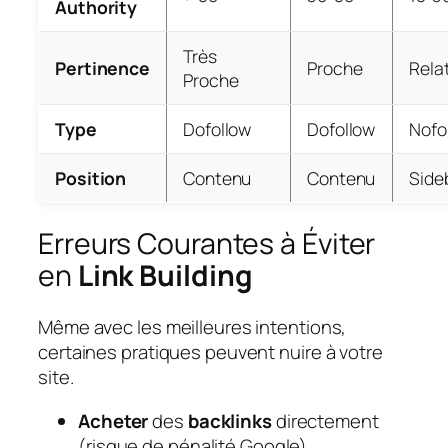
Authority
Très
Pertinence
Proche
Rela
Proche
Type
Dofollow
Dofollow
Nofo
Position
Contenu
Contenu
Side
Erreurs Courantes à Éviter
en
Link Building
Même avec les meilleures intentions,
certaines pratiques peuvent nuire à votre
site.
Acheter
des
backlinks
directement
(risque de pénalité Google)