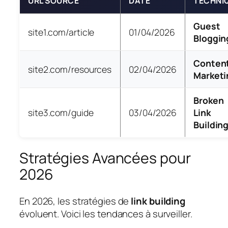
URL SOURCE
DATE
TECHNI
Guest
site1.com/article
01/04/2026
Bloggin
Conten
site2.com/resources
02/04/2026
Marketi
Broken
site3.com/guide
03/04/2026
Link
Buildin
Stratégies Avancées pour
2026
En 2026, les stratégies de
link building
évoluent. Voici les tendances à surveiller.