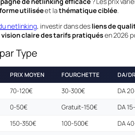
agne de netlinking efficace
? Les prix var
forme utilisée
et la
thématique ciblée
.
du netlinking
, investir dans des
liens de quali
e
vision claire des tarifs pratiqués
en 2026 po
 par Type
PRIX MOYEN
FOURCHETTE
DA/D
70-120€
30-300€
DA 20
0-50€
Gratuit-150€
DA 15
150-350€
100-500€
DA 40