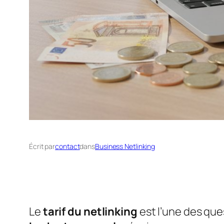
Écrit par
contact
dans
Business Netlinking
Le
tarif du netlinking
est l’une des que