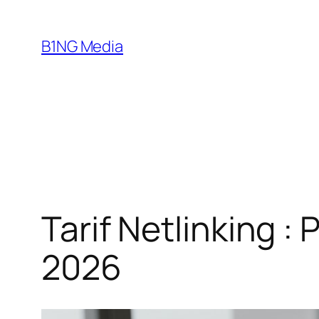
Aller
au
B1NG Media
contenu
Tarif Netlinking :
2026