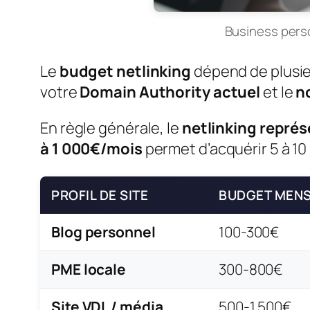
Business perso
Le
budget netlinking
dépend de plusieu
votre
Domain Authority actuel
et le
n
En règle générale, le
netlinking repré
à 1 000€/mois
permet d’acquérir 5 à 10
PROFIL DE SITE
BUDGET MEN
Blog personnel
100-300€
PME locale
300-800€
Site VDL / média
500-1 500€