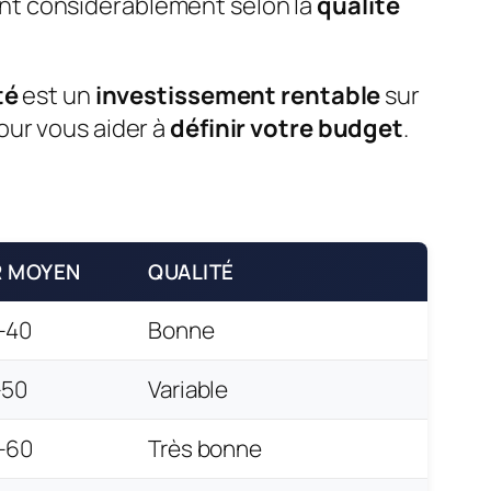
ient considérablement selon la
qualité
té
est un
investissement rentable
sur
ur vous aider à
définir votre budget
.
R MOYEN
QUALITÉ
-40
Bonne
-50
Variable
-60
Très bonne