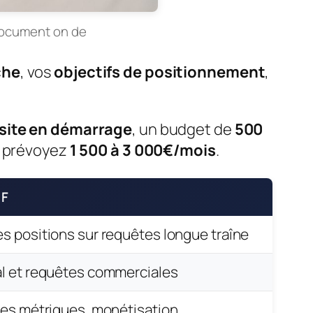
 document on de
che
, vos
objectifs de positionnement
,
site en démarrage
, un budget de
500
, prévoyez
1 500 à 3 000€/mois
.
IF
s positions sur requêtes longue traîne
al et requêtes commerciales
les métriques, monétisation