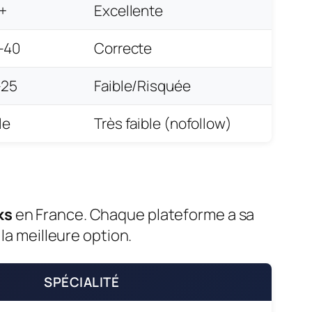
+
Excellente
-40
Correcte
-25
Faible/Risquée
le
Très faible (nofollow)
ks
en France. Chaque plateforme a sa
 la meilleure option.
SPÉCIALITÉ