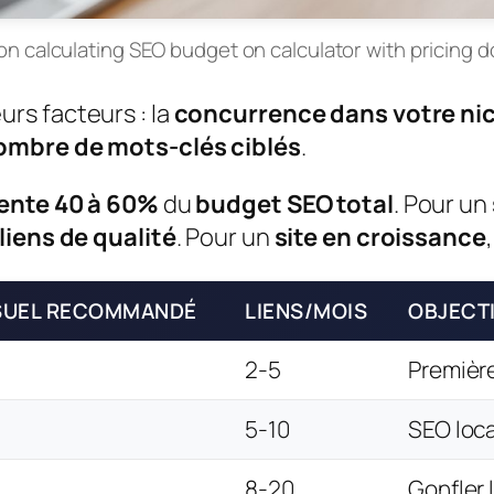
n calculating SEO budget on calculator with pricing
rs facteurs : la
concurrence dans votre ni
ombre de mots-clés ciblés
.
sente 40 à 60%
du
budget SEO total
. Pour un
liens de qualité
. Pour un
site en croissance
SUEL RECOMMANDÉ
LIENS/MOIS
OBJECT
2-5
Première
5-10
SEO loc
8-20
Gonfler 