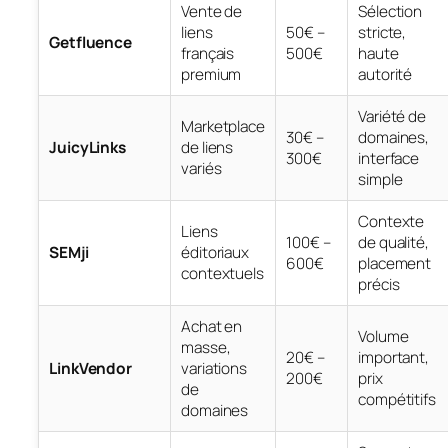
Vente de
Sélection
liens
50€ –
stricte,
Getfluence
français
500€
haute
premium
autorité
Variété de
Marketplace
30€ –
domaines,
JuicyLinks
de liens
300€
interface
variés
simple
Contexte
Liens
100€ –
de qualité,
SEMji
éditoriaux
600€
placement
contextuels
précis
Achat en
Volume
masse,
20€ –
important,
LinkVendor
variations
200€
prix
de
compétitifs
domaines