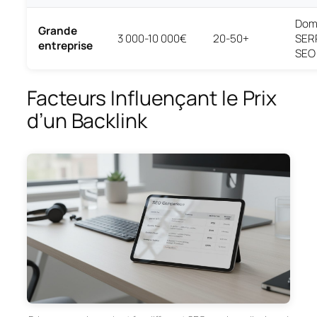
Dom
Grande
3 000-10 000€
20-50+
SERP
entreprise
SEO
Facteurs Influençant le Prix
d’un Backlink