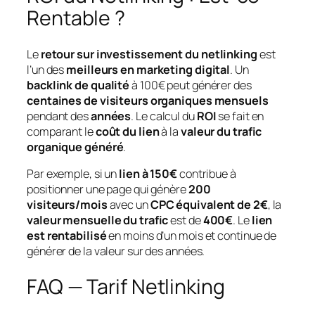
Rentable ?
Le
retour sur investissement du netlinking
est
l’un des
meilleurs en marketing digital
. Un
backlink de qualité
à 100€ peut générer des
centaines de visiteurs organiques mensuels
pendant des
années
. Le calcul du
ROI
se fait en
comparant le
coût du lien
à la
valeur du trafic
organique généré
.
Par exemple, si un
lien à 150€
contribue à
positionner une page qui génère
200
visiteurs/mois
avec un
CPC équivalent de 2€
, la
valeur mensuelle du trafic
est de
400€
. Le
lien
est rentabilisé
en moins d’un mois et continue de
générer de la valeur sur des années.
FAQ — Tarif Netlinking