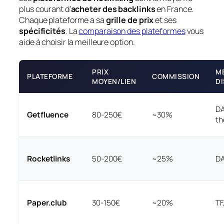
plus courant d’
acheter des backlinks
en France.
Chaque plateforme a sa
grille de prix
et ses
spécificités
. La
comparaison des plateformes
vous
aide à choisir la meilleure option.
PRIX
M
PLATEFORME
COMMISSION
MOYEN/LIEN
D
DA
Getfluence
80-250€
~30%
th
Rocketlinks
50-200€
~25%
DA
Paper.club
30-150€
~20%
TF