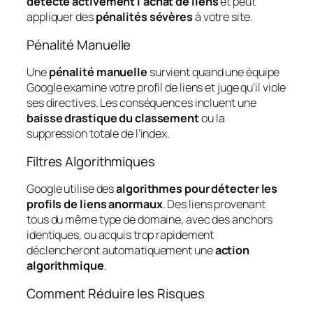
détecte activement l’achat de liens
et peut
appliquer des
pénalités sévères
à votre site.
Pénalité Manuelle
Une
pénalité manuelle
survient quand une équipe
Google examine votre profil de liens et juge qu’il viole
ses directives. Les conséquences incluent une
baisse drastique du classement
ou la
suppression totale de l’index.
Filtres Algorithmiques
Google utilise des
algorithmes pour détecter les
profils de liens anormaux
. Des liens provenant
tous du même type de domaine, avec des anchors
identiques, ou acquis trop rapidement
déclencheront automatiquement une
action
algorithmique
.
Comment Réduire les Risques