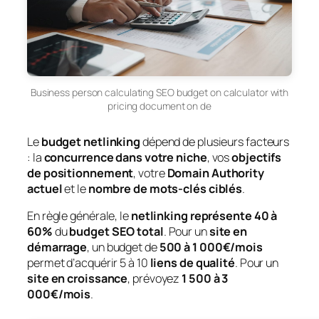
Business person calculating SEO budget on calculator with
pricing document on de
Le
budget netlinking
dépend de plusieurs facteurs
: la
concurrence dans votre niche
, vos
objectifs
de positionnement
, votre
Domain Authority
actuel
et le
nombre de mots-clés ciblés
.
En règle générale, le
netlinking représente 40 à
60%
du
budget SEO total
. Pour un
site en
démarrage
, un budget de
500 à 1 000€/mois
permet d’acquérir 5 à 10
liens de qualité
. Pour un
site en croissance
, prévoyez
1 500 à 3
000€/mois
.