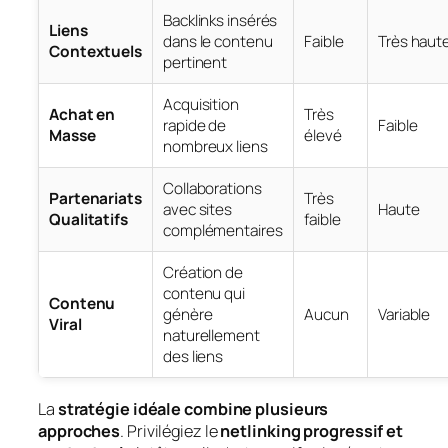
Backlinks insérés
Liens
dans le contenu
Faible
Très haut
Contextuels
pertinent
Acquisition
Achat en
Très
rapide de
Faible
Masse
élevé
nombreux liens
Collaborations
Partenariats
Très
avec sites
Haute
Qualitatifs
faible
complémentaires
Création de
contenu qui
Contenu
génère
Aucun
Variable
Viral
naturellement
des liens
La
stratégie idéale combine plusieurs
approches
. Privilégiez le
netlinking progressif et