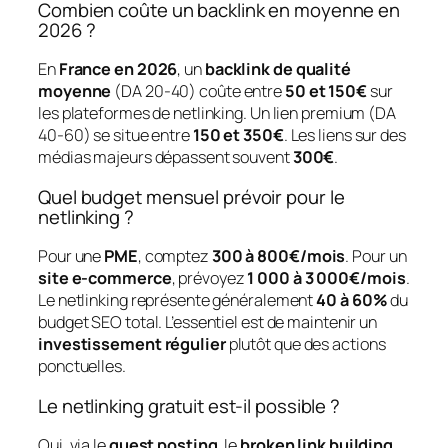
Combien coûte un backlink en moyenne en
2026 ?
En
France en 2026
, un
backlink de qualité
moyenne
(DA 20-40) coûte entre
50 et 150€
sur
les plateformes de netlinking. Un lien premium (DA
40-60) se situe entre
150 et 350€
. Les liens sur des
médias majeurs dépassent souvent
300€
.
Quel budget mensuel prévoir pour le
netlinking ?
Pour une
PME
, comptez
300 à 800€/mois
. Pour un
site e-commerce
, prévoyez
1 000 à 3 000€/mois
.
Le netlinking représente généralement
40 à 60%
du
budget SEO total. L’essentiel est de maintenir un
investissement régulier
plutôt que des actions
ponctuelles.
Le netlinking gratuit est-il possible ?
Oui, via le
guest posting
, le
broken link building
,