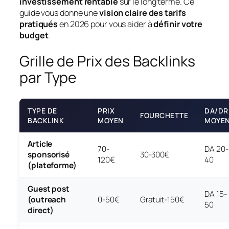
investissement rentable
sur le long terme. Ce
guide vous donne une
vision claire des tarifs
pratiqués
en 2026 pour vous aider à
définir votre
budget
.
Grille de Prix des Backlinks
par Type
TYPE DE
PRIX
DA/DR
FOURCHETTE
BACKLINK
MOYEN
MOYE
Article
70-
DA 20-
sponsorisé
30-300€
120€
40
(plateforme)
Guest post
DA 15-
(outreach
0-50€
Gratuit-150€
50
direct)