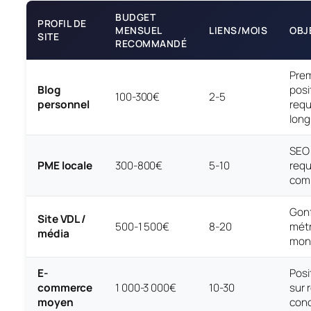
BUDGET
PROFIL DE
MENSUEL
LIENS/MOIS
OBJ
SITE
RECOMMANDÉ
Prem
Blog
posi
100-300€
2-5
personnel
req
long
SEO 
PME locale
300-800€
5-10
req
com
Gonf
Site VDL /
500-1 500€
8-20
métr
média
moné
E-
Posi
commerce
1 000-3 000€
10-30
sur 
moyen
conc