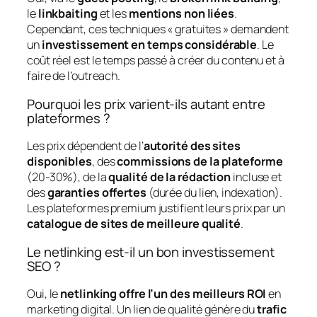
le
linkbaiting
et les
mentions non liées
.
Cependant, ces techniques « gratuites » demandent
un
investissement en temps considérable
. Le
coût réel est le temps passé à créer du contenu et à
faire de l’outreach.
Pourquoi les prix varient-ils autant entre
plateformes ?
Les prix dépendent de l’
autorité des sites
disponibles
, des
commissions de la plateforme
(20-30%), de la
qualité de la rédaction
incluse et
des
garanties offertes
(durée du lien, indexation).
Les plateformes premium justifient leurs prix par un
catalogue de sites de meilleure qualité
.
Le netlinking est-il un bon investissement
SEO ?
Oui, le
netlinking offre l’un des meilleurs ROI
en
marketing digital. Un lien de qualité génère du
trafic