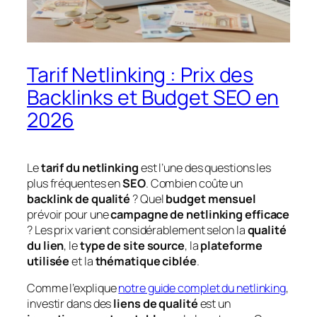
Tarif Netlinking : Prix des
Backlinks et Budget SEO en
2026
Le
tarif du netlinking
est l’une des questions les
plus fréquentes en
SEO
. Combien coûte un
backlink de qualité
? Quel
budget mensuel
prévoir pour une
campagne de netlinking efficace
? Les prix varient considérablement selon la
qualité
du lien
, le
type de site source
, la
plateforme
utilisée
et la
thématique ciblée
.
Comme l’explique
notre guide complet du netlinking
,
investir dans des
liens de qualité
est un