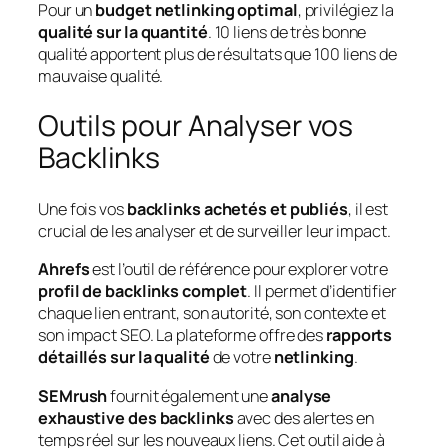
Pour un
budget netlinking optimal
, privilégiez la
qualité sur la quantité
. 10 liens de très bonne
qualité apportent plus de résultats que 100 liens de
mauvaise qualité.
Outils pour Analyser vos
Backlinks
Une fois vos
backlinks achetés et publiés
, il est
crucial de les analyser et de surveiller leur impact.
Ahrefs
est l’outil de référence pour explorer votre
profil de backlinks complet
. Il permet d’identifier
chaque lien entrant, son autorité, son contexte et
son impact SEO. La plateforme offre des
rapports
détaillés sur la qualité
de votre
netlinking
.
SEMrush
fournit également une
analyse
exhaustive des backlinks
avec des alertes en
temps réel sur les nouveaux liens. Cet outil aide à