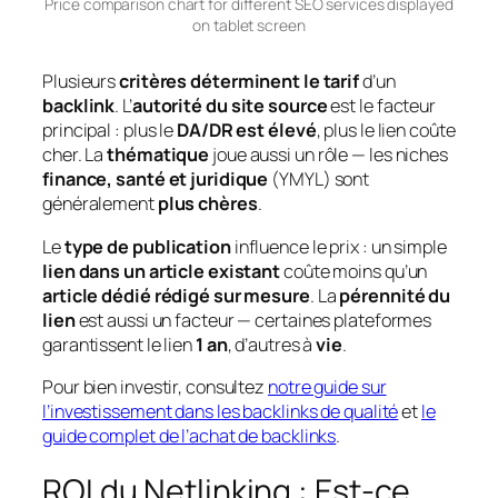
Price comparison chart for different SEO services displayed
on tablet screen
Plusieurs
critères déterminent le tarif
d’un
backlink
. L’
autorité du site source
est le facteur
principal : plus le
DA/DR est élevé
, plus le lien coûte
cher. La
thématique
joue aussi un rôle — les niches
finance, santé et juridique
(YMYL) sont
généralement
plus chères
.
Le
type de publication
influence le prix : un simple
lien dans un article existant
coûte moins qu’un
article dédié rédigé sur mesure
. La
pérennité du
lien
est aussi un facteur — certaines plateformes
garantissent le lien
1 an
, d’autres à
vie
.
Pour bien investir, consultez
notre guide sur
l’investissement dans les backlinks de qualité
et
le
guide complet de l’achat de backlinks
.
ROI du Netlinking : Est-ce