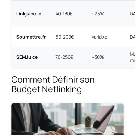
Linkjuice.io
40-180€
~25%
DA
Soumettre.fr
60-200€
Variable
DA
Mu
SEMJuice
70-250€
~30%
mé
Comment Définir son
Budget Netlinking