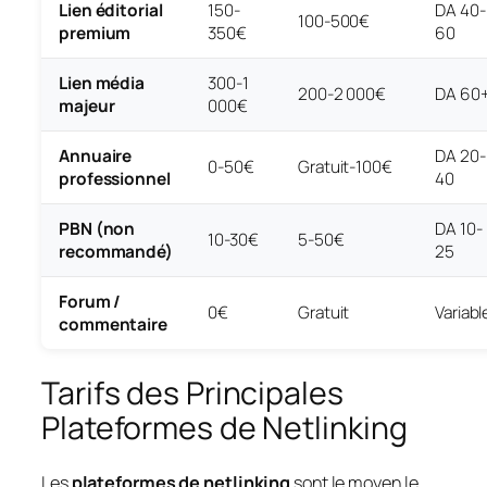
Lien éditorial
150-
DA 40-
100-500€
premium
350€
60
Lien média
300-1
200-2 000€
DA 60
majeur
000€
Annuaire
DA 20-
0-50€
Gratuit-100€
professionnel
40
PBN (non
DA 10-
10-30€
5-50€
recommandé)
25
Forum /
0€
Gratuit
Variabl
commentaire
Tarifs des Principales
Plateformes de Netlinking
Les
plateformes de netlinking
sont le moyen le