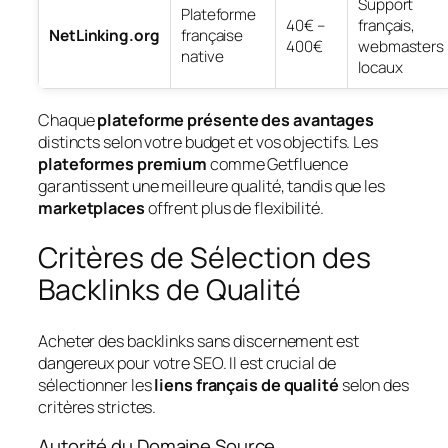
Support
Plateforme
40€ –
français,
NetLinking.org
française
400€
webmasters
native
locaux
Chaque
plateforme présente des avantages
distincts selon votre budget et vos objectifs. Les
plateformes premium
comme Getfluence
garantissent une meilleure qualité, tandis que les
marketplaces
offrent plus de flexibilité.
Critères de Sélection des
Backlinks de Qualité
Acheter des backlinks sans discernement est
dangereux pour votre SEO. Il est crucial de
sélectionner les
liens français de qualité
selon des
critères strictes.
Autorité du Domaine Source