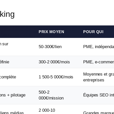
nking
PRIX MOYEN
POUR QUI
n sur
50-300€/lien
PME, indépenda
éfinie
300-2 000€/mois
PME, e-commer
Moyennes et gr
 complète
1 500-5 000€/mois
entreprises
500-2
ns + pilotage
Équipes SEO in
000€/mission
2 000-10
 liens médias
Grandes marqu