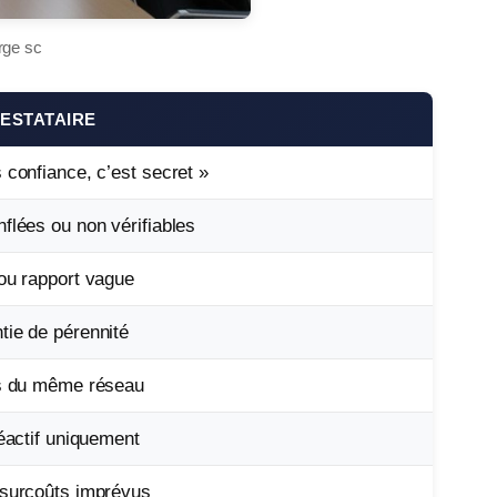
rge sc
ESTATAIRE
 confiance, c’est secret »
flées ou non vérifiables
ou rapport vague
tie de pérennité
ns du même réseau
réactif uniquement
 surcoûts imprévus