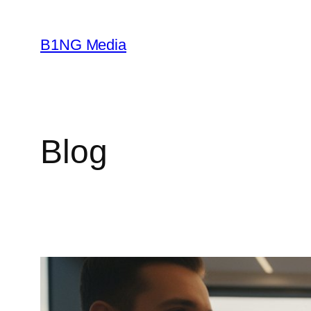
Aller
au
B1NG Media
contenu
Blog