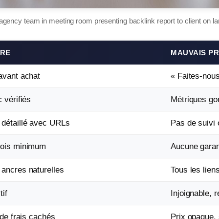
gency team in meeting room presenting backlink report to client on la
IRE
MAUVAIS PR
 avant achat
« Faites-nous
 vérifiés
Métriques gon
détaillé avec URLs
Pas de suivi 
mois minimum
Aucune garan
 ancres naturelles
Tous les lie
tif
Injoignable, 
 de frais cachés
Prix opaque,