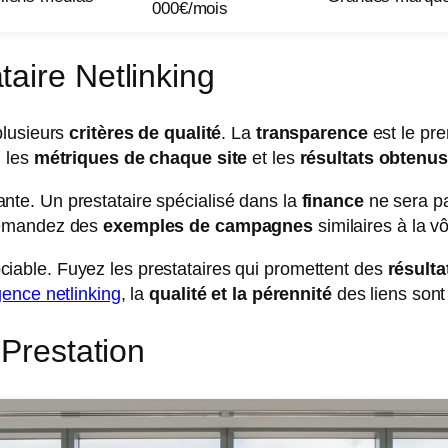
000€/mois
aire Netlinking
plusieurs
critères de qualité
. La
transparence
est le pre
, les
métriques de chaque site
et les
résultats obtenus
nte. Un prestataire spécialisé dans la
finance
ne sera pa
emandez des
exemples de campagnes
similaires à la vô
iable. Fuyez les prestataires qui promettent des
résult
gence netlinking
, la
qualité et la pérennité
des liens sont
 Prestation